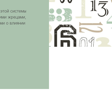
 этой системы
кими жрецами,
ми о влиянии