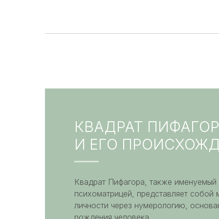
КВАДРАТ ПИФАГО
И ЕГО ПРОИСХОЖ
Квадрат Пифагора, также именуемый
психоматрицей, представляет собой 
личности через нумерологию, основа
рождения человека.