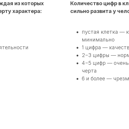
ждая из которых
Количество цифр в кл
ерту характера:
сильно развита у чело
пустая клетка — 
минимально
еятельности
1 цифра — качест
2−3 цифры — нор
4−5 цифр — очен
черта
6 и более — чрез