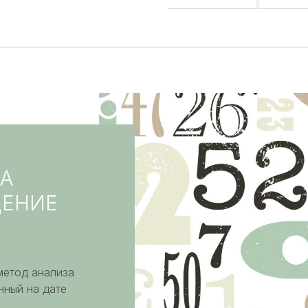
РА
ДЕНИЕ
метод анализа
нный на дате