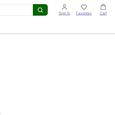
Sign In
Favorites
Cart
т