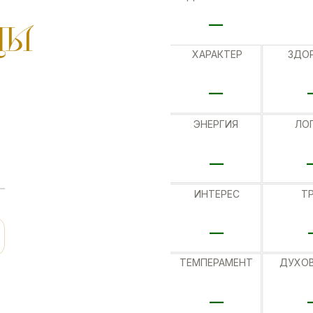
__
ЦЫ
ХАРАКТЕР
ЗДО
__
ЭНЕРГИЯ
ЛО
__
ИНТЕРЕС
Т
__
ТЕМПЕРАМЕНТ
ДУХО
__