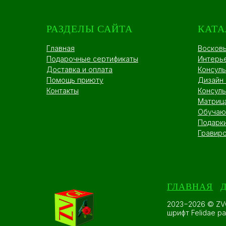
РАЗДЕЛЫ САЙТА
КАТА
Главная
Восков
Подарочные сертификаты
Интерь
Доставка и оплата
Консуль
Помощь приюту
Дизайн
Контакты
Консуль
Матриц
Обучаю
Подарк
Гравиро
ГЛАВНАЯ
2023−2026 © ZV
шрифт Felidae р