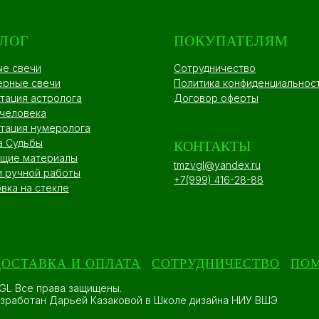
ЛОГ
ПОКУПАТЕЛЯМ
ые свечи
Сотрудничество
ерные свечи
Политика конфиденциальнос
тация астролога
Договор оферты
 человека
тация нумеролога
а Судьбы
КОНТАКТЫ
щие материалы
tmzvgl@yandex.ru
и ручной работы
+7(999) 416-28-88
вка на стекле
ДОСТАВКА И ОПЛАТА
СОТРУДНИЧЕСТВО
ПО
GL Все права защищены.
азработан Дарьей Казаковой в Школе дизайна НИУ ВШЭ