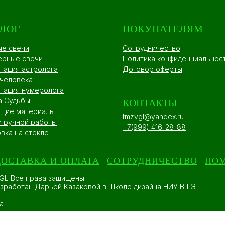
ЛОГ
ПОКУПАТЕЛЯМ
ые свечи
Сотрудничество
ерные свечи
Политика конфиденциальнос
тация астролога
Договор оферты
 человека
тация нумеролога
а Судьбы
КОНТАКТЫ
щие материалы
tmzvgl@yandex.ru
и ручной работы
+7(999) 416-28-88
вка на стекле
ДОСТАВКА И ОПЛАТА
СОТРУДНИЧЕСТВО
ПО
GL Все права защищены.
азработан Дарьей Казаковой в Школе дизайна НИУ ВШЭ
а