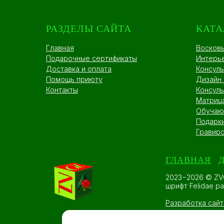
РАЗДЕЛЫ САЙТА
КАТА
Главная
Восков
Подарочные сертификаты
Интерь
Доставка и оплата
Консуль
Помощь приюту
Дизайн
Контакты
Консуль
Матриц
Обучаю
Подарк
Гравиро
ГЛАВНАЯ
2023−2026 © ZV
шрифт Felidae р
Разработка сайт