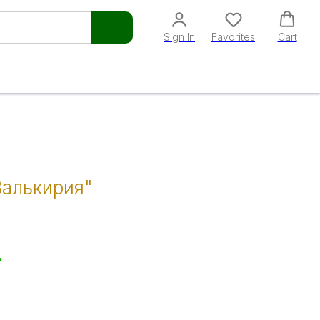
Sign In
Favorites
Cart
Валькирия"
.